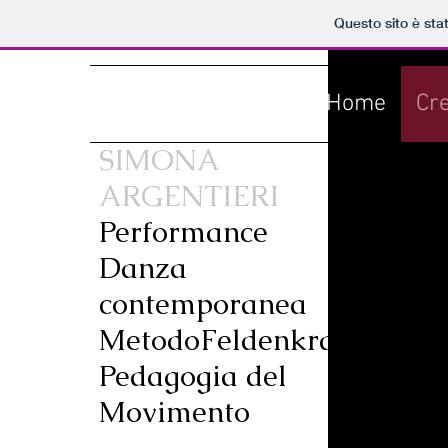
Questo sito è sta
Home
Cre
SIMONA
ARGENTIERI
Performance
Danza
contemporanea
Metodo
Feldenkrais®
Pedagogia del
Movimento